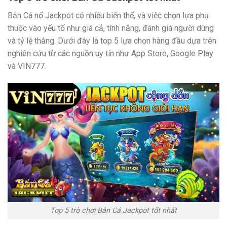
Bắn Cá nổ Jackpot có nhiều biến thể, và việc chọn lựa phụ
thuộc vào yếu tố như giá cả, tính năng, đánh giá người dùng
và tỷ lệ thắng. Dưới đây là top 5 lựa chọn hàng đầu dựa trên
nghiên cứu từ các nguồn uy tín như App Store, Google Play
và VIN777.
Top 5 trò chơi Bắn Cá Jackpot tốt nhất