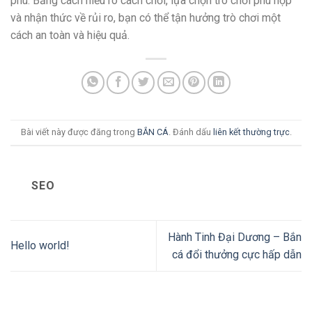
phú. Bằng cách hiểu rõ cách chơi, lựa chọn trò chơi phù hợp
và nhận thức về rủi ro, bạn có thể tận hưởng trò chơi một
cách an toàn và hiệu quả.
Bài viết này được đăng trong
BẮN CÁ
. Đánh dấu
liên kết thường trực
.
SEO
Hành Tinh Đại Dương – Bắn
Hello world!
cá đổi thưởng cực hấp dẫn