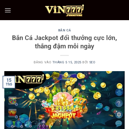
Bỏ
qua
nội
dung
BẮN CÁ
Bắn Cá Jackpot đổi thưởng cực lớn,
thắng đậm mỗi ngày
ĐĂNG VÀO
THÁNG 5 15, 2025
BỞI
SEO
15
Th5