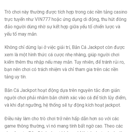
Trò chơi này thường được tích hợp trong các nền tảng casino
trực tuyến như VIN777 hoặc ứng dụng di động, thu hút đông
đảo người dùng nhờ sự kết hợp giữa yếu tố chiến lược và
yếu tố may mắn.
Không chỉ dừng lại ở việc giải trí, Bắn Cá Jackpot còn được
xem là một hình thức cá cược nhẹ nhàng, giúp người chơi
kiếm thêm thu nhập nếu may mắn. Tuy nhiên, để tránh rủi ro,
bạn nên chơi có trách nhiệm và chỉ tham gia trên các nền
tảng uy tín.
Bắn Cá Jackpot hoạt động dựa trên nguyên tắc đơn giản:
người chơi phải nhắm bắn chính xác vào cá để tích lũy điểm,
và khi đạt ngưỡng, hệ thống sẽ tự động kích hoạt jackpot.
Điều này làm cho trò chơi trở nên hấp dẫn hơn so với các
game thông thường, vì nó mang tính bất ngờ cao. Theo các