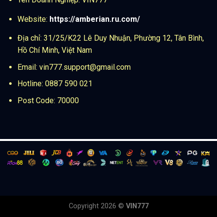
Website:
https://amberian.ru.com/
Địa chỉ: 31/25/K22 Lê Duy Nhuận, Phường 12, Tân Bình,
Hồ Chí Minh, Việt Nam
Email:
vin777.support@gmail.com
Hotline: 0887 590 021
Post Code: 70000
Copyright 2026 ©
VIN777