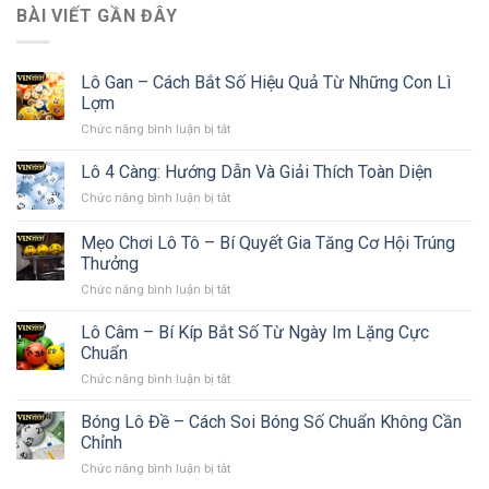
BÀI VIẾT GẦN ĐÂY
Lô Gan – Cách Bắt Số Hiệu Quả Từ Những Con Lì
Lợm
Chức năng bình luận bị tắt
ở
Lô
Gan
Lô 4 Càng: Hướng Dẫn Và Giải Thích Toàn Diện
–
Chức năng bình luận bị tắt
ở
Cách
Lô
Bắt
4
Mẹo Chơi Lô Tô – Bí Quyết Gia Tăng Cơ Hội Trúng
Số
Càng:
Hiệu
Thưởng
Hướng
Quả
Chức năng bình luận bị tắt
ở
Dẫn
Từ
Mẹo
Và
Những
Chơi
Giải
Lô Câm – Bí Kíp Bắt Số Từ Ngày Im Lặng Cực
Con
Lô
Thích
Chuẩn
Lì
Tô
Toàn
Lợm
Chức năng bình luận bị tắt
ở
–
Diện
Lô
Bí
Câm
Bóng Lô Đề – Cách Soi Bóng Số Chuẩn Không Cần
Quyết
–
Gia
Chỉnh
Bí
Tăng
Chức năng bình luận bị tắt
ở
Kíp
Cơ
Bóng