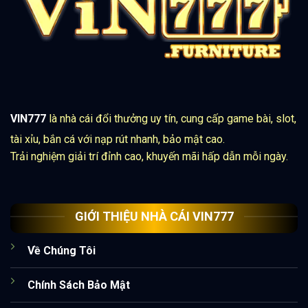
VIN777
là nhà cái đổi thưởng uy tín, cung cấp game bài, slot,
tài xỉu, bắn cá với nạp rút nhanh, bảo mật cao.
Trải nghiệm giải trí đỉnh cao, khuyến mãi hấp dẫn mỗi ngày.
GIỚI THIỆU NHÀ CÁI VIN777
Về Chúng Tôi
Chính Sách Bảo Mật