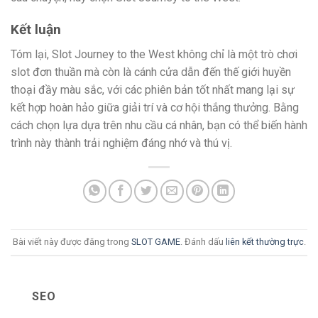
Kết luận
Tóm lại, Slot Journey to the West không chỉ là một trò chơi
slot đơn thuần mà còn là cánh cửa dẫn đến thế giới huyền
thoại đầy màu sắc, với các phiên bản tốt nhất mang lại sự
kết hợp hoàn hảo giữa giải trí và cơ hội thắng thưởng. Bằng
cách chọn lựa dựa trên nhu cầu cá nhân, bạn có thể biến hành
trình này thành trải nghiệm đáng nhớ và thú vị.
Bài viết này được đăng trong
SLOT GAME
. Đánh dấu
liên kết thường trực
.
SEO