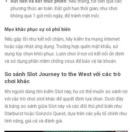
Rút tiền và kết thúc phiên
: Nếu thắng, rút tiền qua các
phương thức an toàn. Đặt giới hạn thời gian, như chơi
không quá 1 giờ mỗi ngày, để tránh mệt mỏi.
Mẹo khắc phục sự cố phổ biến
Nếu gặp lỗi như kết nối chậm, hãy kiểm tra mạng internet
hoặc cập nhật ứng dụng. Trường hợp quên mật khẩu, sử
dụng tùy chọn khôi phục. Luôn chơi ở nơi có kết nối ổn định
và sử dụng phần mềm chống virus để bảo vệ tài khoản.
So sánh Slot Journey to the West với các trò
chơi khác
Khi người dùng tìm kiếm Slot này, họ có thể muốn so sánh nó
với các trò chơi slot khác để quyết định lựa chọn. Dưới đây
là bảng so sánh giữa Slot này và các đối thủ phổ biến như
Starburst hoặc Gonzo’s Quest, dựa trên các yếu tố chính như
tính năng, giá cả và đánh giá.