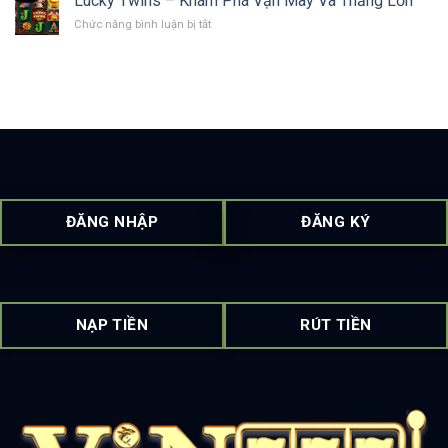
Lucky Twins – Khám Phá Vận May Và Thắng Lớn
the
Chốt
Chức năng bình luận bị tắt
ở
West
Số
Lucky
–
Chuẩn
Twins
Hành
Từng
–
Trình
Ngày
Khám
Rinh
Phá
Thưởng
Vận
Hấp
May
Dẫn
Và
Thắng
Lớn
ĐĂNG NHẬP
ĐĂNG KÝ
NẠP TIỀN
RÚT TIỀN