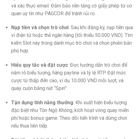
và xác thực email. Đảm bảo nền tảng có giấy phép từ cơ
quan uy tín như PAGCOR để tránh rủi ro.
Nạp tiền và chọn trò chơi
: Sau khi đăng ký, nạp tiền qua
ví điện tử hoặc thẻ ngân hàng (tối thiểu 50.000 VND). Tìm
kiếm Slot này trong danh mục trò chơi và chọn phiên bản
phù hợp.
Hiểu quy tắc và đặt cược
: Đọc hướng dẫn trò chơi để
nắm rõ biểu tượng, hàng payline và tỷ lệ RTP. Đặt mức
cược từ thấp đến cao, ví dụ 10.000 VND mỗi lượt, và
quay cuộn bằng nút “Spin”.
Tận dụng tính năng thưởng
: Khi xuất hiện biểu tượng
đặc biệt như Tôn Ngộ Không, kích hoạt vòng quay miễn
phí hoặc bonus game. Theo dõi tiến trình và dừng chơi
nếu thua liên tiếp.