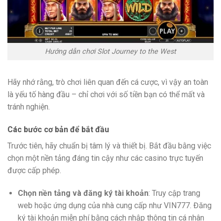
Hướng dẫn chơi Slot Journey to the West
Hãy nhớ rằng, trò chơi liên quan đến cá cược, vì vậy an toàn
là yếu tố hàng đầu – chỉ chơi với số tiền bạn có thể mất và
tránh nghiện.
Các bước cơ bản để bắt đầu
Trước tiên, hãy chuẩn bị tâm lý và thiết bị. Bắt đầu bằng việc
chọn một nền tảng đáng tin cậy như các casino trực tuyến
được cấp phép.
Chọn nền tảng và đăng ký tài khoản
: Truy cập trang
web hoặc ứng dụng của nhà cung cấp như VIN777. Đăng
ký tài khoản miễn phí bằng cách nhập thông tin cá nhân