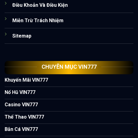
Điều Khoản Và Điều Kiện
Miễn Trừ Trách Nhiệm
Sitemap
CHUYÊN MỤC VIN777
Khuyến Mãi VIN777
Nổ Hũ VIN777
Casino VIN777
Thể Thao VIN777
Bắn Cá VIN777