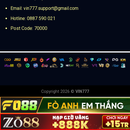
Email:
vin777.support@gmail.com
Hotline: 0887 590 021
Post Code: 70000
Copyright 2026 ©
VIN777