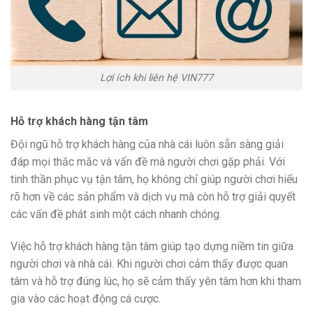
Lợi ích khi liên hệ VIN777
Hỗ trợ khách hàng tận tâm
Đội ngũ hỗ trợ khách hàng của nhà cái luôn sẵn sàng giải
đáp mọi thắc mắc và vấn đề mà người chơi gặp phải. Với
tinh thần phục vụ tận tâm, họ không chỉ giúp người chơi hiểu
rõ hơn về các sản phẩm và dịch vụ mà còn hỗ trợ giải quyết
các vấn đề phát sinh một cách nhanh chóng.
Việc hỗ trợ khách hàng tận tâm giúp tạo dựng niềm tin giữa
người chơi và nhà cái. Khi người chơi cảm thấy được quan
tâm và hỗ trợ đúng lúc, họ sẽ cảm thấy yên tâm hơn khi tham
gia vào các hoạt động cá cược.