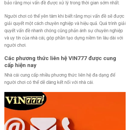
bảo rằng mọi vấn đề được xử lý trong thời gian sớm nhất.
Người chơi có thể yên tâm khi biết rằng mọi vấn đề sẽ được
giải quyết một cách chuyên nghiệp và hiệu quả. Quá trình giải
quyết vấn đề nhanh chóng cũng phản ánh sự chuyên nghiệp
và uy tín của nhà cái, góp phần tạo dựng niềm tin lâu dài với
người chơi.
Các phương thức liên hệ VIN777 được cung
cấp hiện nay
Nhà cái cung cấp nhiều phương thức liên hệ đa dạng để
người chơi có thể dễ dàng kết nối với nhà cái.