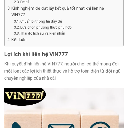
Email
Kinh nghiệm để đạt lấy kết quả tốt nhất khi liên hệ
VIN777
Chuẩn bị thông tin đầy đủ
Lựa chọn phương thức phù hợp
Thái độ lịch sự và kiên nhẫn
Kết luận
Lợi ích khi liên hệ VIN777
Khi quyết định liên hệ VIN777, người chơi có thể mong đợi
một loạt các lợi ích thiết thực và hỗ trợ toàn diện từ đội ngũ
chuyên nghiệp của nhà cái.