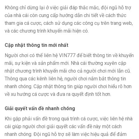
Không chỉ dừng lại ở việc giải đáp thắc mắc, đội ngũ hỗ trợ
của nhà cái còn cung cấp hướng dẫn chi tiết về cách thức
tham gia cá cược, cách sử dụng các công cụ trên trang web,
và các chương trình khuyến mãi hiện có.
Cập nhật thông tin mới nhất
Người chơi có thể liên hệ VIN777 để biết thông tin về khuyến
mãi, sự kiện và sản phẩm mới.
Nhà cái
thường xuyên cập
nhật chương trình khuyến mãi cho cả người chơi mới lẫn cũ.
Thông qua các kênh liên hệ, người chơi nắm bắt thông tin
nhanh chóng. Cập nhật thông tin giúp người chơi hiểu rõ hơn
về xu hướng cá cược và đưa ra quyết định tốt hơn.
Giải quyết vấn đề nhanh chóng
Khi gặp phải vấn đề trong quá trình cá cược, việc liên hệ nhà
cái giúp người chơi giải quyết các vấn đề này một cách
nhanh chóng. Đội ngũ hỗ trợ sẽ làm việc hiệu quả để đảm